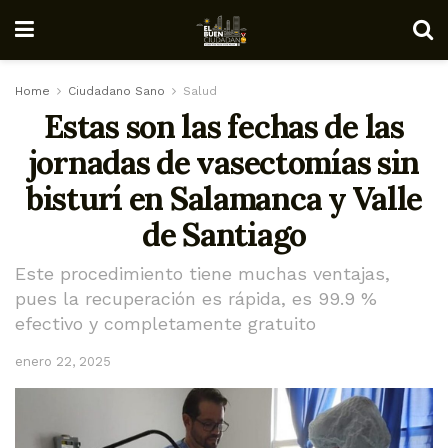
Home
Ciudadano Sano
Salud
Estas son las fechas de las
jornadas de vasectomías sin
bisturí en Salamanca y Valle
de Santiago
Este procedimiento tiene muchas ventajas,
pues la recuperación es rápida, es 99.9 %
efectivo y completamente gratuito
enero 22, 2025