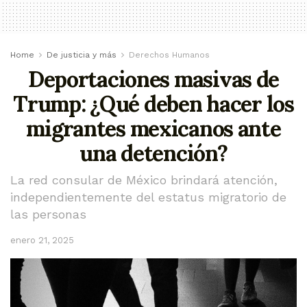
Home
De justicia y más
Derechos Humanos
Deportaciones masivas de
Trump: ¿Qué deben hacer los
migrantes mexicanos ante
una detención?
La red consular de México brindará atención,
independientemente del estatus migratorio de
las personas
enero 21, 2025