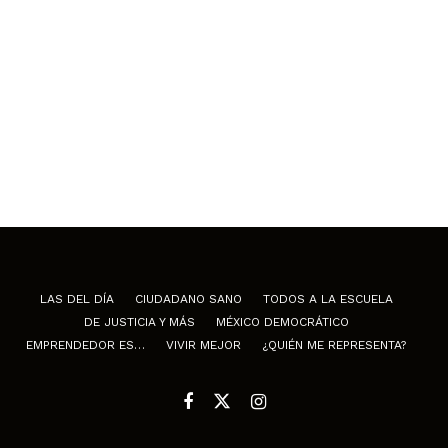
LAS DEL DÍA
CIUDADANO SANO
TODOS A LA ESCUELA
DE JUSTICIA Y MÁS
MÉXICO DEMOCRÁTICO
EMPRENDEDOR ES…
VIVIR MEJOR
¿QUIÉN ME REPRESENTA?