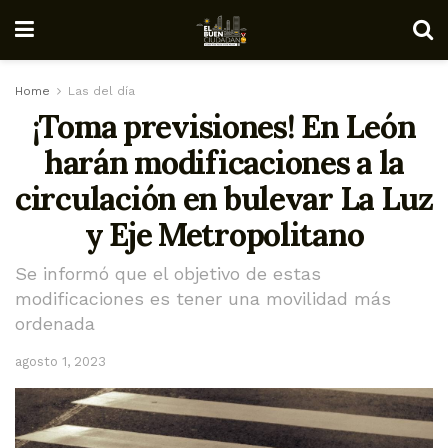
Home
Las del día
¡Toma previsiones! En León
harán modificaciones a la
circulación en bulevar La Luz
y Eje Metropolitano
Se informó que el objetivo de estas
modificaciones es tener una movilidad más
ordenada
agosto 1, 2023