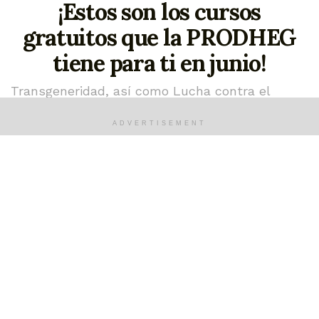
¡Estos son los cursos
gratuitos que la PRODHEG
tiene para ti en junio!
Transgeneridad, así como Lucha contra el
discurso de odio, son parte de los temas que se
abordarán en los cursos de este mes
ADVERTISEMENT
junio 2, 2026