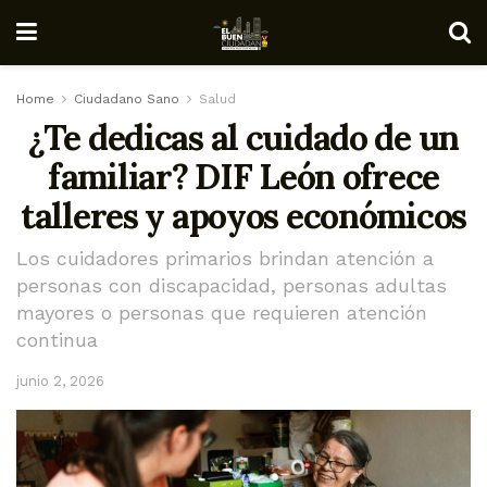
Home
Ciudadano Sano
Salud
¿Te dedicas al cuidado de un
familiar? DIF León ofrece
talleres y apoyos económicos
Los cuidadores primarios brindan atención a
personas con discapacidad, personas adultas
mayores o personas que requieren atención
continua
junio 2, 2026