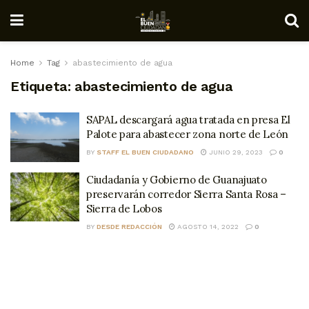
Home
Tag
abastecimiento de agua
Etiqueta:
abastecimiento de agua
SAPAL descargará agua tratada en presa El
Palote para abastecer zona norte de León
BY
STAFF EL BUEN CIUDADANO
JUNIO 29, 2023
0
Ciudadanía y Gobierno de Guanajuato
preservarán corredor Sierra Santa Rosa –
Sierra de Lobos
BY
DESDE REDACCIÓN
AGOSTO 14, 2022
0