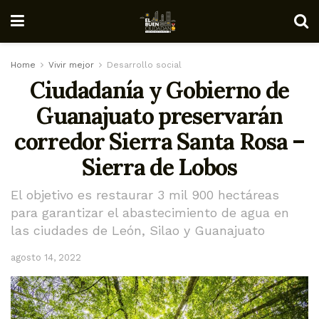
Home
Vivir mejor
Desarrollo social
Ciudadanía y Gobierno de
Guanajuato preservarán
corredor Sierra Santa Rosa –
Sierra de Lobos
El objetivo es restaurar 3 mil 900 hectáreas
para garantizar el abastecimiento de agua en
las ciudades de León, Silao y Guanajuato
agosto 14, 2022