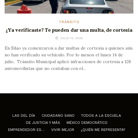
TRÁNSITO
¿Ya verificaste? Te pueden dar una multa, de cortesía
JULIO 14, 2025
En Silao ya comenzaron a dar multas de cortesía a quienes aún
no han verificado su vehículo. Por lo menos el lunes 14 de
julio, Tránsito Municipal aplicó infracciones de cortesía a 128
automovilistas que no contaban con el...
LAS DEL DÍA
CIUDADANO SANO
TODOS A LA ESCUELA
DE JUSTICIA Y MÁS
MÉXICO DEMOCRÁTICO
EMPRENDEDOR ES…
VIVIR MEJOR
¿QUIÉN ME REPRESENTA?