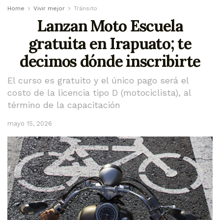
Home
Vivir mejor
Tránsito
Lanzan Moto Escuela
gratuita en Irapuato; te
decimos dónde inscribirte
El curso es gratuito y el único pago será el
costo de la licencia tipo D (motociclista), al
término de la capacitación
mayo 15, 2026