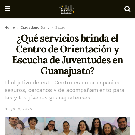
Home
Ciudadano Sano
Salud
¿Qué servicios brinda el
Centro de Orientación y
Escucha de Juventudes en
Guanajuato?
El objetivo de este Centro es crear espacios
seguros, cercanos y de acompañamiento para
las y los jóvenes guanajuatenses
mayo 15, 2026