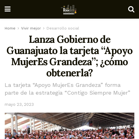
Home
Vivir mejor
Desarrollo social
Lanza Gobierno de
Guanajuato la tarjeta “Apoyo
MujerEs Grandeza”; ¿cómo
obtenerla?
La tarjeta “Apoyo MujerEs Grandeza” forma
parte de la estrategia “Contigo Siempre Mujer”
mayo 23, 2023