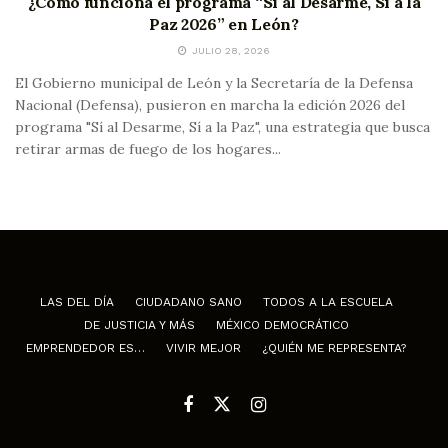
¿Cómo funciona el programa “Sí al Desarme, Sí a la
Paz 2026” en León?
JULIO 28, 2026
El Gobierno municipal de León y la Secretaría de la Defensa
Nacional (Defensa), pusieron en marcha la edición 2026 del
programa "Sí al Desarme, Sí a la Paz", una estrategia que busca
retirar armas de fuego de los hogares...
LAS DEL DÍA
CIUDADANO SANO
TODOS A LA ESCUELA
DE JUSTICIA Y MÁS
MÉXICO DEMOCRÁTICO
EMPRENDEDOR ES…
VIVIR MEJOR
¿QUIÉN ME REPRESENTA?