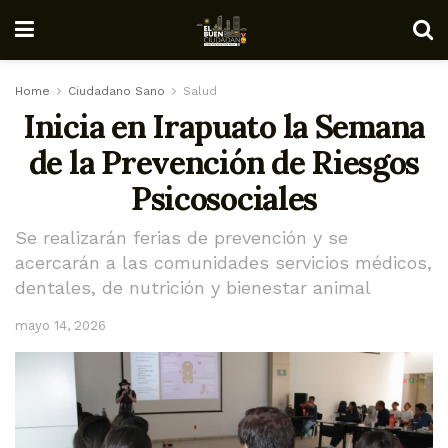
Home
Ciudadano Sano
Salud
Inicia en Irapuato la Semana
de la Prevención de Riesgos
Psicosociales
Se realizarán ferias de prevención y se
acercarán a las comunidades servicios médicos,
dentales, de nutrición y bienestar animal
mayo 14, 2026