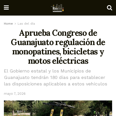
Home
Las del día
Aprueba Congreso de
Guanajuato regulación de
monopatines, bicicletas y
motos eléctricas
El Gobierno estatal y los Municipios de
Guanajuato tendrán 180 días para establecer
las disposiciones aplicables a estos vehículos
mayo 7, 2026