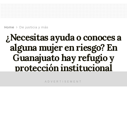
Home
De justicia y más
¿Necesitas ayuda o conoces a
alguna mujer en riesgo? En
Guanajuato hay refugio y
protección institucional
En el refugio se brinda apoyo integral a mujeres,
ADVERTISEMENT
sus hijas e hijos en situación de riesgo crítico y
feminicida
mayo 7, 2026