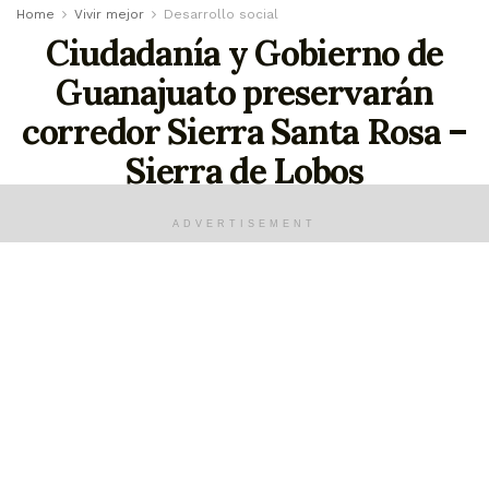
Home
Vivir mejor
Desarrollo social
Ciudadanía y Gobierno de
Guanajuato preservarán
corredor Sierra Santa Rosa –
Sierra de Lobos
El objetivo es restaurar 3 mil 900 hectáreas
ADVERTISEMENT
para garantizar el abastecimiento de agua en
las ciudades de León, Silao y Guanajuato
agosto 14, 2022