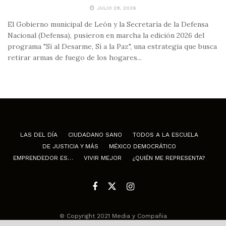
JULIO 28, 2026
El Gobierno municipal de León y la Secretaría de la Defensa
Nacional (Defensa), pusieron en marcha la edición 2026 del
programa "Sí al Desarme, Sí a la Paz", una estrategia que busca
retirar armas de fuego de los hogares...
LAS DEL DÍA
CIUDADANO SANO
TODOS A LA ESCUELA
DE JUSTICIA Y MÁS
MÉXICO DEMOCRÁTICO
EMPRENDEDOR ES…
VIVIR MEJOR
¿QUIÉN ME REPRESENTA?
© Copyright 2021 Media y Compañia