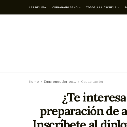
LAS DEL DÍA
CIUDADANO SANO
TODOS A LA ESCUELA
D
Home
Emprendedor es…
Capacitación
¿Te interes
preparación de 
Inscríbete al dip