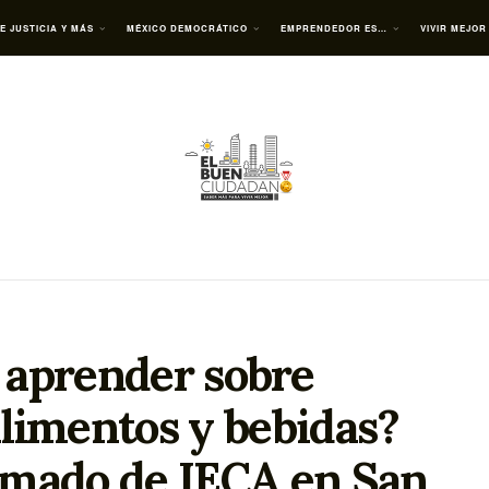
E JUSTICIA Y MÁS
MÉXICO DEMOCRÁTICO
EMPRENDEDOR ES…
VIVIR MEJOR
a aprender sobre
alimentos y bebidas?
lomado de IECA en San