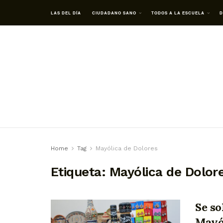
LAS DEL DÍA
CIUDADANO SANO
TODOS A LA ESCUELA
D
Home
Tag
Mayólica de Dolores
Etiqueta:
Mayólica de Dolor
Se so
Mayó