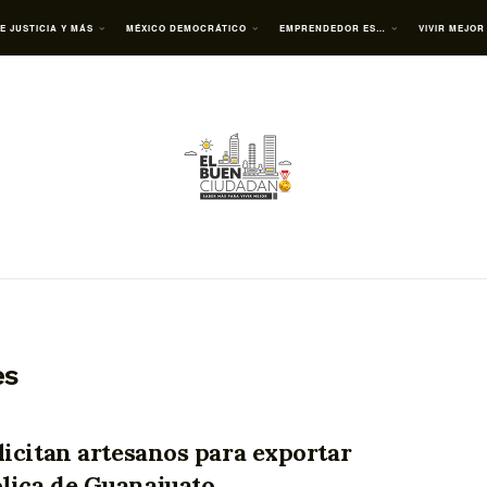
E JUSTICIA Y MÁS
MÉXICO DEMOCRÁTICO
EMPRENDEDOR ES…
VIVIR MEJOR
es
licitan artesanos para exportar
lica de Guanajuato