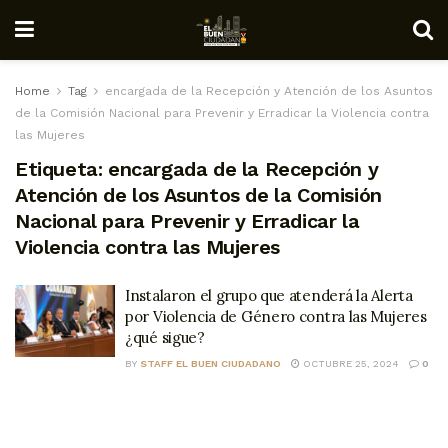
Home
Tag
encargada de la Recepción y Atención de los Asuntos
de la Comisión Nacional para Prevenir y Erradicar la Violencia contra
las Mujeres
Etiqueta:
encargada de la Recepción y
Atención de los Asuntos de la Comisión
Nacional para Prevenir y Erradicar la
Violencia contra las Mujeres
Instalaron el grupo que atenderá la Alerta
por Violencia de Género contra las Mujeres
¿qué sigue?
BY
STAFF EL BUEN CIUDADANO
OCTUBRE 25, 2024
0