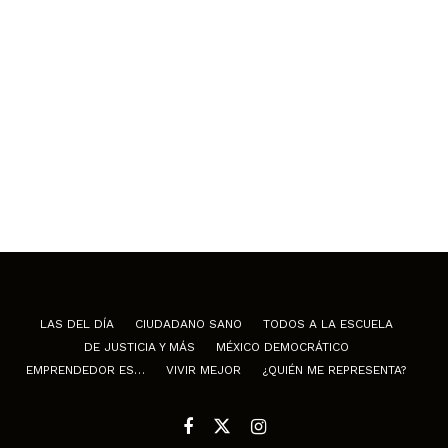
LAS DEL DÍA
CIUDADANO SANO
TODOS A LA ESCUELA
DE JUSTICIA Y MÁS
MÉXICO DEMOCRÁTICO
EMPRENDEDOR ES…
VIVIR MEJOR
¿QUIÉN ME REPRESENTA?