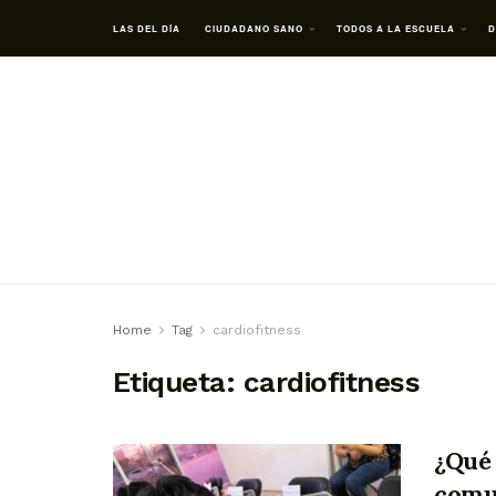
LAS DEL DÍA
CIUDADANO SANO
TODOS A LA ESCUELA
D
Home
Tag
cardiofitness
Etiqueta:
cardiofitness
¿Qué 
comun