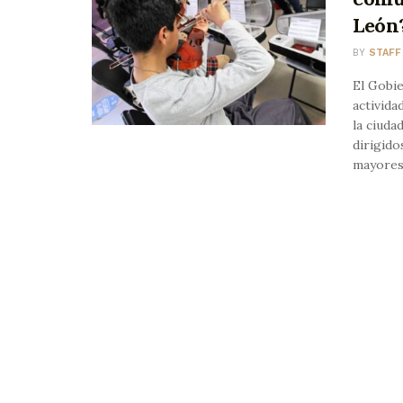
León
BY
STAFF
El Gobie
activida
la ciuda
dirigido
mayores 