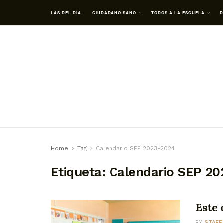
LAS DEL DÍA
CIUDADANO SANO
TODOS A LA ESCUELA
D
Home
Tag
Calendario SEP 2023-2024
Etiqueta:
Calendario SEP 2
Este 
BY
STAFF