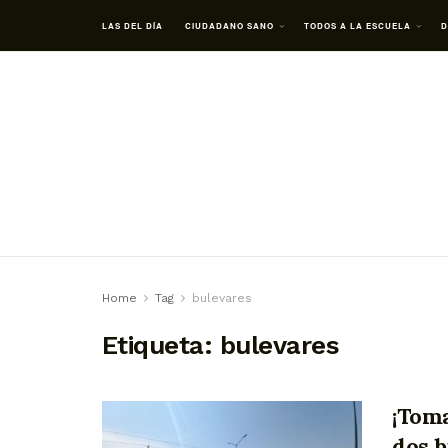
LAS DEL DÍA
CIUDADANO SANO
TODOS A LA ESCUELA
D
Home
Tag
bulevares
Etiqueta:
bulevares
¡Toma
dos b