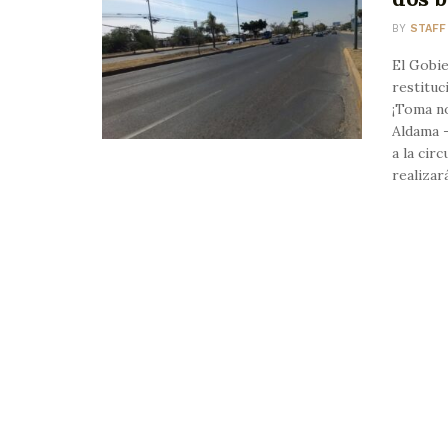
BY
STAFF
El Gobi
restituc
¡Toma n
Aldama -
a la cir
realizar