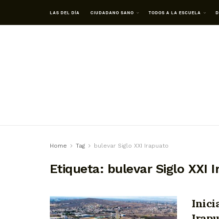
LAS DEL DÍA
CIUDADANO SANO
TODOS A LA ESCUELA
D
Home
Tag
bulevar Siglo XXI Irapuato
Etiqueta:
bulevar Siglo XXI 
Inici
Irapu