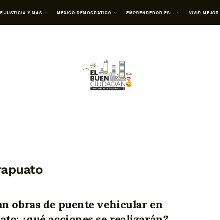
E JUSTICIA Y MÁS
MÉXICO DEMOCRÁTICO
EMPRENDEDOR ES…
VIVIR MEJOR
Irapuato
an obras de puente vehicular en
ato; ¿qué acciones se realizarán?