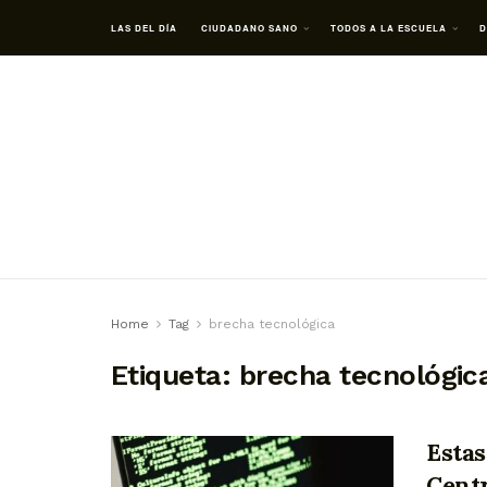
LAS DEL DÍA
CIUDADANO SANO
TODOS A LA ESCUELA
D
Home
Tag
brecha tecnológica
Etiqueta:
brecha tecnológic
Estas
Centr