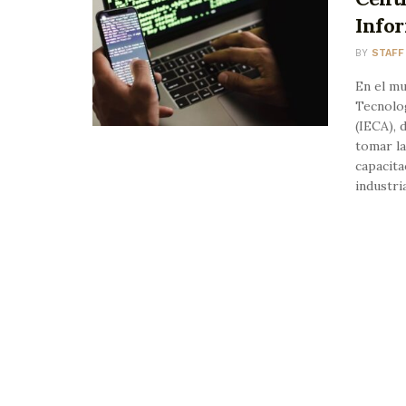
Info
BY
STAFF
En el mu
Tecnolog
(IECA), 
tomar la
capacita
industria