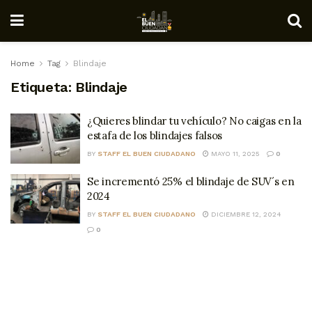
Home
Tag
Blindaje
Etiqueta:
Blindaje
¿Quieres blindar tu vehículo? No caigas en la
estafa de los blindajes falsos
BY
STAFF EL BUEN CIUDADANO
MAYO 11, 2025
0
Se incrementó 25% el blindaje de SUV´s en
2024
BY
STAFF EL BUEN CIUDADANO
DICIEMBRE 12, 2024
0