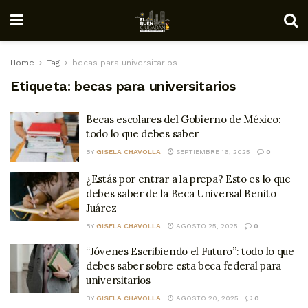
Home
Tag
becas para universitarios
Etiqueta:
becas para universitarios
Becas escolares del Gobierno de México:
todo lo que debes saber
BY
GISELA CHAVOLLA
SEPTIEMBRE 16, 2025
0
¿Estás por entrar a la prepa? Esto es lo que
debes saber de la Beca Universal Benito
Juárez
BY
GISELA CHAVOLLA
AGOSTO 25, 2025
0
“Jóvenes Escribiendo el Futuro”: todo lo que
debes saber sobre esta beca federal para
universitarios
BY
GISELA CHAVOLLA
AGOSTO 20, 2025
0