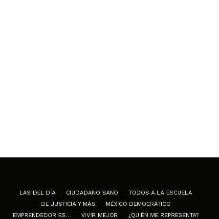
LAS DEL DÍA
CIUDADANO SANO
TODOS A LA ESCUELA
DE JUSTICIA Y MÁS
MÉXICO DEMOCRÁTICO
EMPRENDEDOR ES…
VIVIR MEJOR
¿QUIÉN ME REPRESENTA?