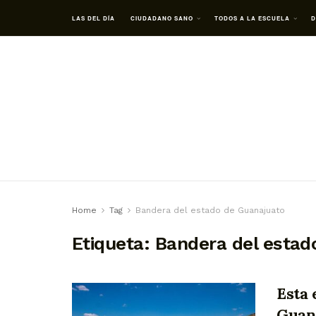
LAS DEL DÍA
CIUDADANO SANO
TODOS A LA ESCUELA
D
Home
Tag
Bandera del estado de Guanajuato
Etiqueta:
Bandera del estad
Esta 
Guana