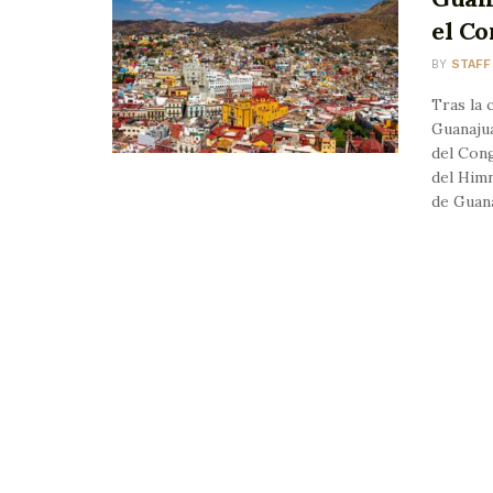
el Co
BY
STAFF
Tras la 
Guanaju
del Cong
del Himn
de Guana