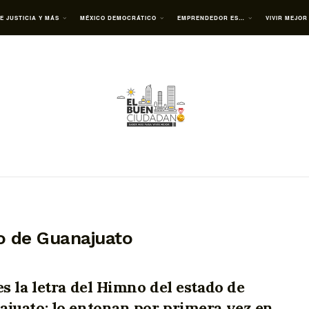
E JUSTICIA Y MÁS
MÉXICO DEMOCRÁTICO
EMPRENDEDOR ES…
VIVIR MEJOR
o de Guanajuato
es la letra del Himno del estado de
juato; lo entonan por primera vez en