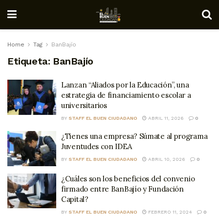
Home
Tag
BanBajío
Etiqueta:
BanBajío
Lanzan “Aliados por la Educación”, una
estrategia de financiamiento escolar a
universitarios
BY
STAFF EL BUEN CIUDADANO
ABRIL 11, 2026
0
¿Tienes una empresa? Súmate al programa
Juventudes con IDEA
BY
STAFF EL BUEN CIUDADANO
ABRIL 10, 2026
0
¿Cuáles son los beneficios del convenio
firmado entre BanBajío y Fundación
Capital?
BY
STAFF EL BUEN CIUDADANO
FEBRERO 11, 2024
0