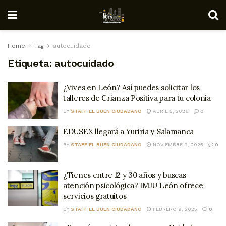
Home
Tag
autocuidado
Etiqueta:
autocuidado
¿Vives en León? Así puedes solicitar los
talleres de Crianza Positiva para tu colonia
BY
STAFF EL BUEN CIUDADANO
ABRIL 5, 2026
0
EDUSEX llegará a Yuriria y Salamanca
BY
STAFF EL BUEN CIUDADANO
NOVIEMBRE 9, 2025
0
¿Tienes entre 12 y 30 años y buscas
atención psicológica? IMJU León ofrece
servicios gratuitos
BY
STAFF EL BUEN CIUDADANO
FEBRERO 9, 2025
0