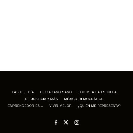
LAS DEL DÍA
CIUDADANO SANO
TODOS A LA ESCUELA
DE JUSTICIA Y MÁS
MÉXICO DEMOCRÁTICO
EMPRENDEDOR ES…
VIVIR MEJOR
¿QUIÉN ME REPRESENTA?