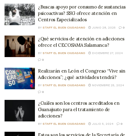
¿Buscas apoyo por consumo de sustancias
psicoactivas? SSG ofrece atención en
Centros Especializados
BY
STAFF EL BUEN CIUDADANO
JUNIO 28, 2025
0
¿Qué servicios de atención en adicciones
ofrece el CECOSAMA Salamanca?
BY
STAFF EL BUEN CIUDADANO
DICIEMBRE 27, 2024
0
Realizarán en León el Congreso “Vive sin
Adicciones”; ¿qué actividades tendrá?
BY
STAFF EL BUEN CIUDADANO
NOVIEMBRE 25, 2024
0
¿Cuáles son los centros acreditados en
Guanajuato para el tratamiento de
adicciones?
BY
STAFF EL BUEN CIUDADANO
JULIO 5, 2024
0
Estos son los servicios de la Secretaría de