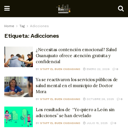
Home
Tag
Adicciones
Etiqueta:
Adicciones
¿Necesitas contención emocional? Salud
Guanajuato ofrece atención gratuita y
confidencial
BY
STAFF EL BUEN CIUDADANO
ENERO 22, 2026
0
Ya se reactivaron los servicios públicos de
salud mental en el municipio de Doctor
Mora
BY
STAFF EL BUEN CIUDADANO
OCTUBRE 26, 2025
0
Los resultados de “Yo quiero a León sin
adicciones” se han develado
BY
STAFF EL BUEN CIUDADANO
JULIO 15, 2025
0