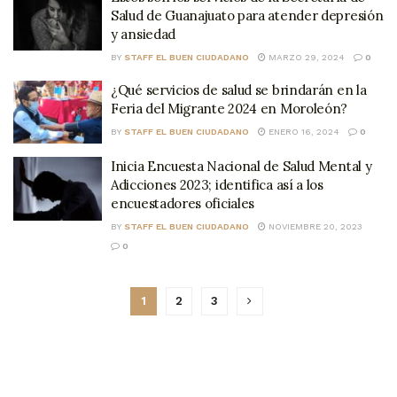
Salud de Guanajuato para atender depresión
y ansiedad
BY
STAFF EL BUEN CIUDADANO
MARZO 29, 2024
0
¿Qué servicios de salud se brindarán en la
Feria del Migrante 2024 en Moroleón?
BY
STAFF EL BUEN CIUDADANO
ENERO 16, 2024
0
Inicia Encuesta Nacional de Salud Mental y
Adicciones 2023; identifica así a los
encuestadores oficiales
BY
STAFF EL BUEN CIUDADANO
NOVIEMBRE 20, 2023
0
1
2
3