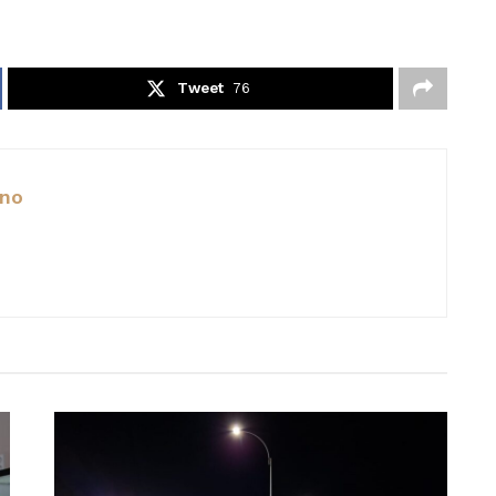
Tweet
76
ano