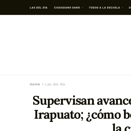
LAS DEL DÍA
CIUDADANO SANO
TODOS A LA ESCUELA
D
Home
Las del día
Supervisan avance
Irapuato; ¿cómo b
la 