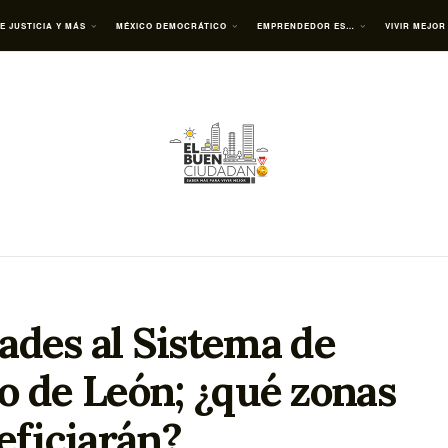
E JUSTICIA Y MÁS
MÉXICO DEMOCRÁTICO
EMPRENDEDOR ES…
VIVIR MEJOR
des al Sistema de
o de León; ¿qué zonas
eficiarán?