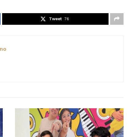
Tweet
76
ano