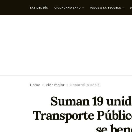
LAS DEL DÍA
CIUDADANO SANO
TODOS A LA ESCUELA
D
Home
Vivir mejor
Desarrollo social
Suman 19 unida
Transporte Públic
se ben