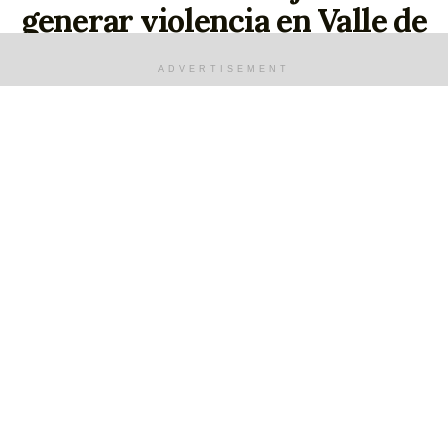
generar violencia en Valle de
Santiago
ADVERTISEMENT
junio 10, 2025
Gracias a las denuncias ciudadanas y el trabajo
coordinado las dependencias de seguridad en el
estado de Guanajuato, fue detenido Krestoper