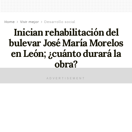
Home
Vivir mejor
Desarrollo social
Inician rehabilitación del
bulevar José María Morelos
en León; ¿cuánto durará la
obra?
Las obras de rehabilitación será del tramo
ADVERTISEMENT
Téllez Cruces a Hilario Medina
julio 24, 2023