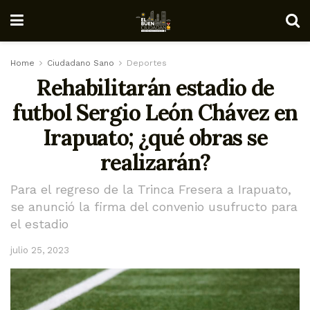
Home
Ciudadano Sano
Deportes
Rehabilitarán estadio de
futbol Sergio León Chávez en
Irapuato; ¿qué obras se
realizarán?
Para el regreso de la Trinca Fresera a Irapuato,
se anunció la firma del convenio usufructo para
el estadio
julio 25, 2023