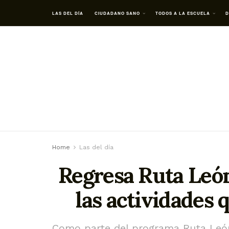
LAS DEL DÍA
CIUDADANO SANO
TODOS A LA ESCUELA
D
Home
Las del día
Regresa Ruta León
las actividades 
Como parte del programa Ruta Leó