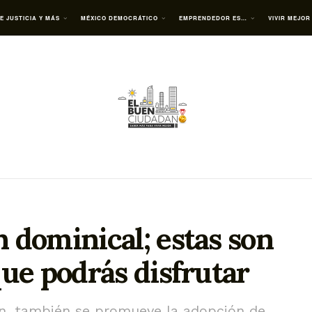
E JUSTICIA Y MÁS
MÉXICO DEMOCRÁTICO
EMPRENDEDOR ES…
VIVIR MEJOR
 dominical; estas son
que podrás disfrutar
n, también se promueve la adopción de