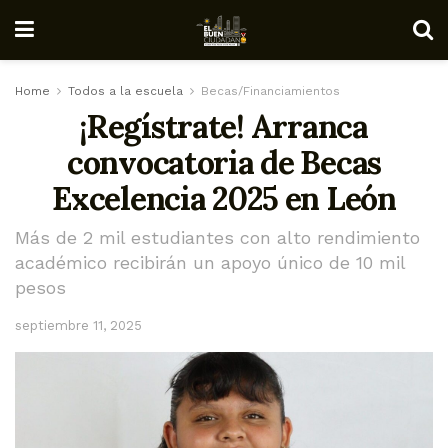
Home
Todos a la escuela
Becas/Financiamientos
¡Regístrate! Arranca
convocatoria de Becas
Excelencia 2025 en León
Más de 2 mil estudiantes con alto rendimiento
académico recibirán un apoyo único de 10 mil
pesos
septiembre 11, 2025