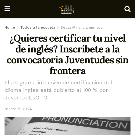
Home
Todos a la escuela
Becas/Financiamientos
¿Quieres certificar tu nivel
de inglés? Inscríbete a la
convocatoria Juventudes sin
frontera
El programa intensivo de certificación del
idioma inglés está cubierto al 100 % por
JuventudEsGTO
marzo 5, 2024