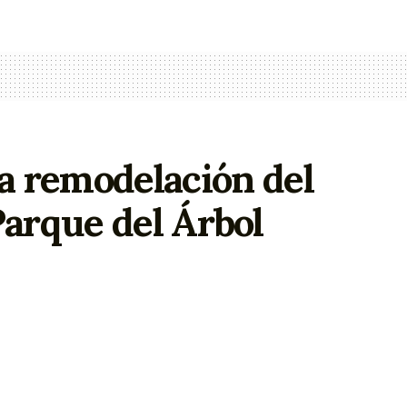
la remodelación del
Parque del Árbol
r de manera directa a 255 niñas y niños
infantil