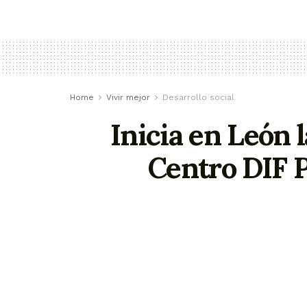
Home
Vivir mejor
Desarrollo social
Inicia en León 
Centro DIF 
Con estas obras se busca beneficia
que asisten al preescolar y estancia 
enero 10, 2026