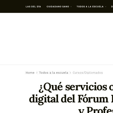
LAS DEL DÍA
CIUDADANO SANO
TODOS A LA ESCUELA
D
Home
Todos a la escuela
Cursos/Diplomados
¿Qué servicios 
digital del Fórum
y Profe