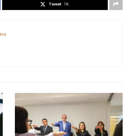
Tweet
76
ano