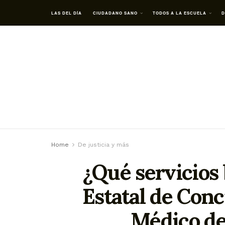
LAS DEL DÍA
CIUDADANO SANO
TODOS A LA ESCUELA
D
Home
De justicia y más
¿Qué servicios
Estatal de Conc
Médico de