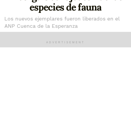
especies de fauna
Los nuevos ejemplares fueron liberados en el
ANP Cuenca de la Esperanza
marzo 14, 2023
ADVERTISEMENT
Guanajuato recibió seis nuevas especies de fauna, las
cuales fueron liberadas en el Área Natural Protegida