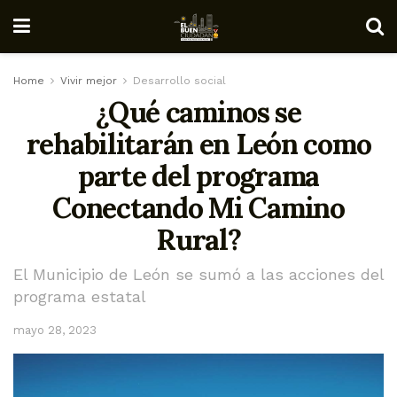
Home
Vivir mejor
Desarrollo social
¿Qué caminos se
rehabilitarán en León como
parte del programa
Conectando Mi Camino
Rural?
El Municipio de León se sumó a las acciones del
programa estatal
mayo 28, 2023