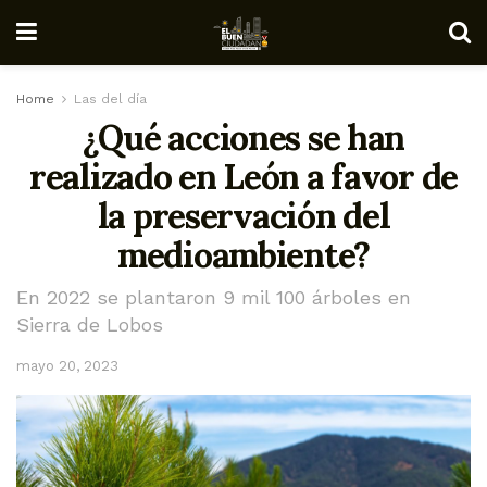
Home
Las del día
¿Qué acciones se han
realizado en León a favor de
la preservación del
medioambiente?
En 2022 se plantaron 9 mil 100 árboles en
Sierra de Lobos
mayo 20, 2023