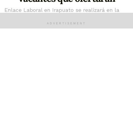
Enlace Laboral en Irapuato se realizará en la
Deportiva Norte Mario Vázquez Raña
ADVERTISEMENT
mayo 20, 2023
Si estás buscando empleo en el municipio de Irapuato,
te compartimos que el martes 23 de mayo se
realizará el Enlace Laboral con la participación de