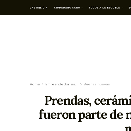
LAS DEL DÍA
CIUDADANO SANO
TODOS A LA ESCUELA
D
Home
Emprendedor es…
Buenas nuevas
Prendas, cerámi
fueron parte de 