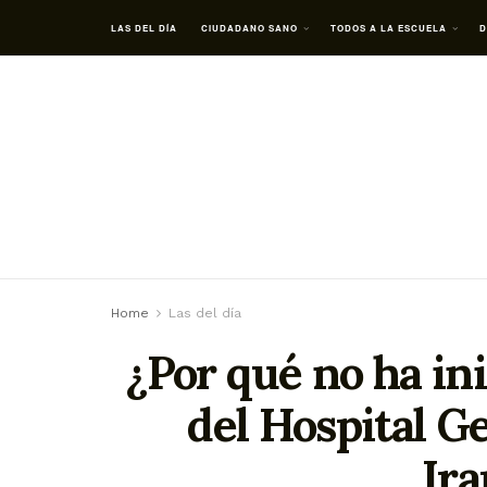
LAS DEL DÍA
CIUDADANO SANO
TODOS A LA ESCUELA
D
Home
Las del día
¿Por qué no ha in
del Hospital G
Ira