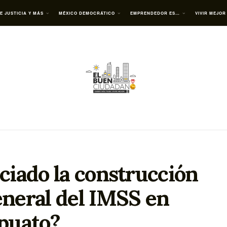
E JUSTICIA Y MÁS
MÉXICO DEMOCRÁTICO
EMPRENDEDOR ES…
VIVIR MEJOR
iciado la construcción
eneral del IMSS en
puato?