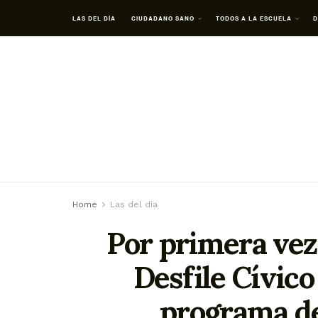
LAS DEL DÍA
CIUDADANO SANO
TODOS A LA ESCUELA
D
Home
Las del día
Por primera vez
Desfile Cívico 
programa de