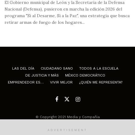
El Gobierno municipal de León y la Secretaría de la Defensa
Nacional (Defensa), pusieron en marcha la edición 2026 del
programa "Sí al Desarme, Sí a la Paz", una estrategia que busca
retirar armas de fuego de los hogares...
LAS DEL DÍA
CIUDADANO SANO
TODOS A LA ESCUELA
DE JUSTICIA Y MÁS
MÉXICO DEMOCRÁTICO
EMPRENDEDOR ES…
VIVIR MEJOR
¿QUIÉN ME REPRESENTA?
© Copyright 2021 Media y Compañia
ADVERTISEMENT