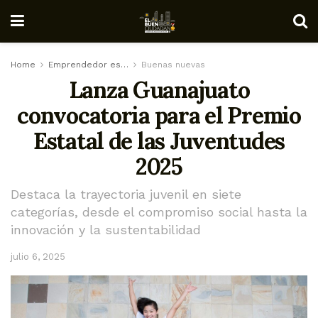
Home
Emprendedor es…
Buenas nuevas
Lanza Guanajuato
convocatoria para el Premio
Estatal de las Juventudes
2025
Destaca la trayectoria juvenil en siete
categorías, desde el compromiso social hasta la
innovación y la sustentabilidad
julio 6, 2025