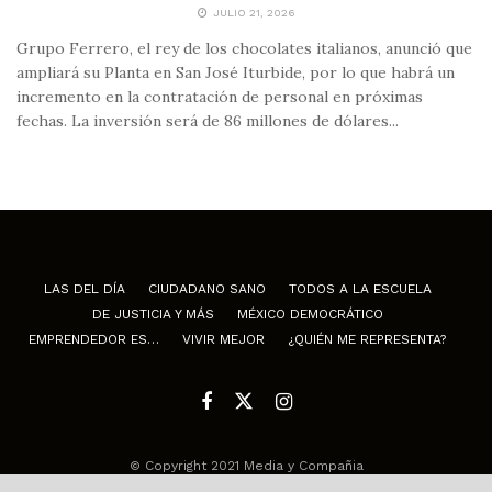
JULIO 21, 2026
Grupo Ferrero, el rey de los chocolates italianos, anunció que
ampliará su Planta en San José Iturbide, por lo que habrá un
incremento en la contratación de personal en próximas
fechas. La inversión será de 86 millones de dólares...
LAS DEL DÍA
CIUDADANO SANO
TODOS A LA ESCUELA
DE JUSTICIA Y MÁS
MÉXICO DEMOCRÁTICO
EMPRENDEDOR ES…
VIVIR MEJOR
¿QUIÉN ME REPRESENTA?
© Copyright 2021 Media y Compañia