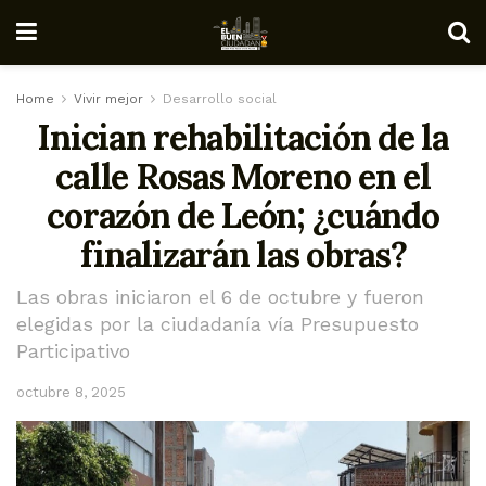
Home
Vivir mejor
Desarrollo social
Inician rehabilitación de la
calle Rosas Moreno en el
corazón de León; ¿cuándo
finalizarán las obras?
Las obras iniciaron el 6 de octubre y fueron
elegidas por la ciudadanía vía Presupuesto
Participativo
octubre 8, 2025