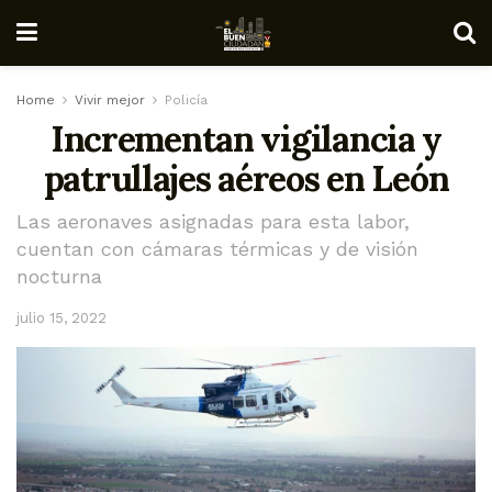
Home
Vivir mejor
Policía
Incrementan vigilancia y
patrullajes aéreos en León
Las aeronaves asignadas para esta labor,
cuentan con cámaras térmicas y de visión
nocturna
julio 15, 2022