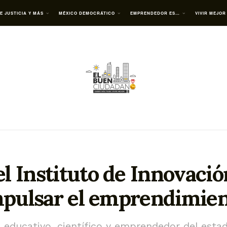
E JUSTICIA Y MÁS
MÉXICO DEMOCRÁTICO
EMPRENDEDOR ES…
VIVIR MEJOR
el Instituto de Innovaci
pulsar el emprendimie
a educativo, científico y emprendedor del esta