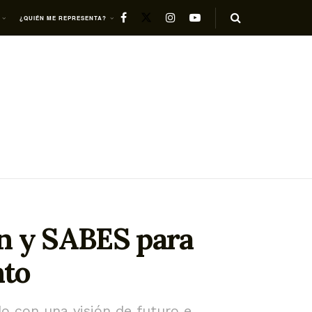
¿QUIÉN ME REPRESENTA?
ón y SABES para
nto
do con una visión de futuro e