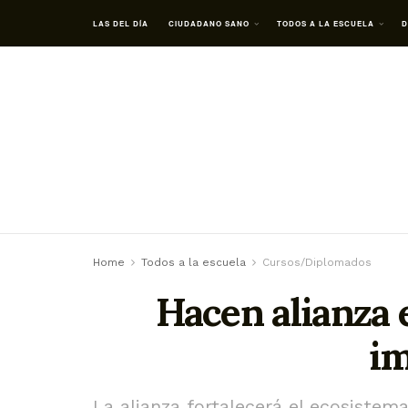
LAS DEL DÍA
CIUDADANO SANO
TODOS A LA ESCUELA
D
Home
Todos a la escuela
Cursos/Diplomados
Hacen alianza 
im
La alianza fortalecerá el ecosistem