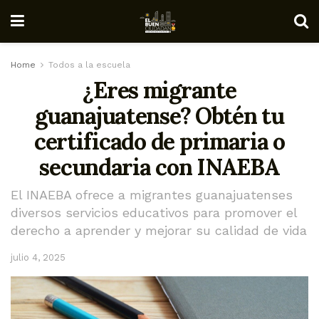
Home
Todos a la escuela
¿Eres migrante
guanajuatense? Obtén tu
certificado de primaria o
secundaria con INAEBA
El INAEBA ofrece a migrantes guanajuatenses
diversos servicios educativos para promover el
derecho a aprender y mejorar su calidad de vida
julio 4, 2025