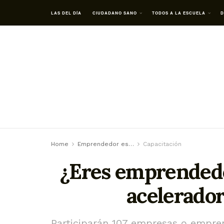
LAS DEL DÍA
CIUDADANO SANO
TODOS A LA ESCUELA
D
Home
Emprendedor es…
Capacitación
¿Eres emprendedor
acelerador
Participarán 107 empresas o empre