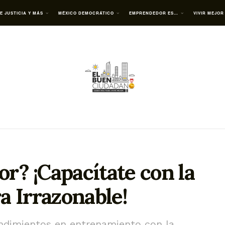
E JUSTICIA Y MÁS
MÉXICO DEMOCRÁTICO
EMPRENDEDOR ES…
VIVIR MEJOR
? ¡Capacítate con la
a Irrazonable!
ndimientos en entrenamiento con la