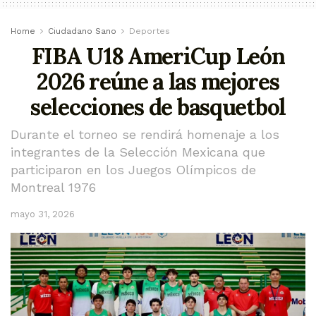
Home
Ciudadano Sano
Deportes
FIBA U18 AmeriCup León
2026 reúne a las mejores
selecciones de basquetbol
Durante el torneo se rendirá homenaje a los
integrantes de la Selección Mexicana que
participaron en los Juegos Olímpicos de
Montreal 1976
mayo 31, 2026