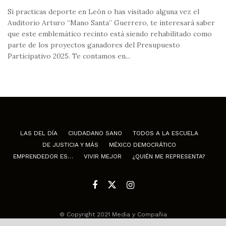
Si practicas deporte en León o has visitado alguna vez el
Auditorio Arturo “Mano Santa” Guerrero, te interesará saber
que este emblemático recinto está siendo rehabilitado como
parte de los proyectos ganadores del Presupuesto
Participativo 2025. Te contamos en...
LAS DEL DÍA
CIUDADANO SANO
TODOS A LA ESCUELA
DE JUSTICIA Y MÁS
MÉXICO DEMOCRÁTICO
EMPRENDEDOR ES…
VIVIR MEJOR
¿QUIÉN ME REPRESENTA?
© Copyright 2021 Media y Compañia