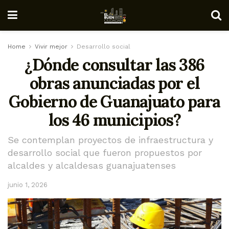
Home
Vivir mejor
Desarrollo social
¿Dónde consultar las 386
obras anunciadas por el
Gobierno de Guanajuato para
los 46 municipios?
Se contemplan proyectos de infraestructura y
desarrollo social que fueron propuestos por
alcaldes y alcaldesas guanajuatenses
junio 1, 2026