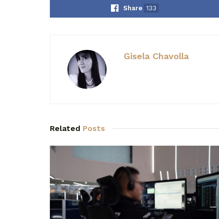
Share
133
Gisela Chavolla
Related
Posts