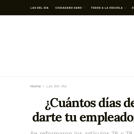
LAS DEL DÍA
CIUDADANO SANO
TODOS A LA ESCUELA
D
Home
Las del día
¿Cuántos días d
darte tu empleador
Se reformaron los artículos 76 y 78